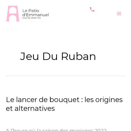
phone
Aller
au
Jeu Du Ruban
contenu
Le lancer de bouquet : les origines
Le
lancer
et alternatives
de
Mariages
,
Tous les articles
/
25/10/2021
bouquet
:
A l’heure où la saison des mariages 2022